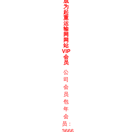
成
为
起
重
运
输
网
网
站
VIP
会
员
公
司
会
员
包
年
会
员：
3666