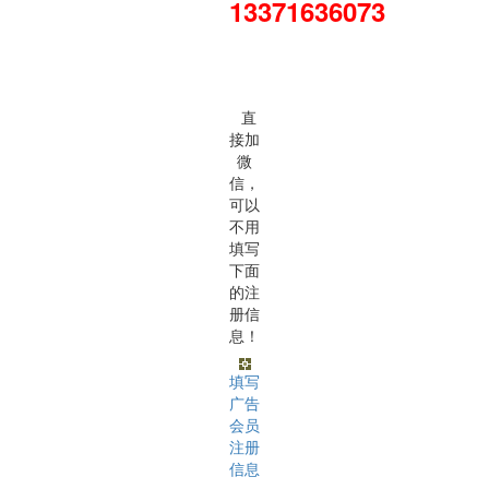
13371636073
直
接加
微
信，
可以
不用
填写
下面
的注
册信
息！
填写
广告
会员
注册
信息