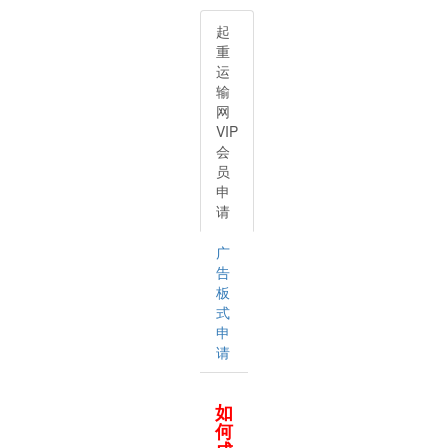
起
重
运
输
网
VIP
会
员
申
请
广
告
板
式
申
请
如
何