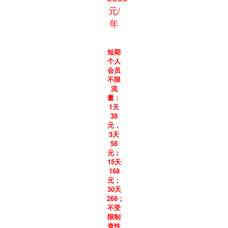
元/
年
短期
个人
会员
不限
流
量：
1天
38
元，
3天
58
元；
15天
168
元；
30天
268；
不受
限制
查性