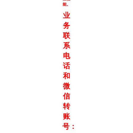
能。
业
务
联
系
电
话
和
微
信
转
账
号：