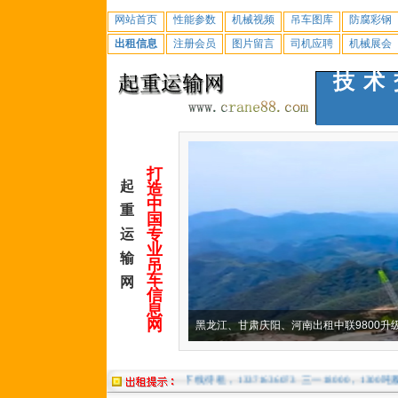
网站首页
性能参数
机械视频
吊车图库
防腐彩钢
出租信息
注册会员
图片留言
司机应聘
机械展会
技术
打
起
造
中
重
国
专
运
业
输
吊
车
网
信
息
网
联13800,1100吨履带吊，湖南四川下线待租，13371636073
三一18000，1300吨履带吊