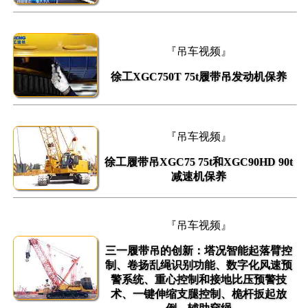
『吊车视频』
徐工XGC750T 75t履带吊发动机保养
『吊车视频』
徐工履带吊XGC75 75t和XGC90HD 90t
减速机保养
『吊车视频』
三一履带吊的创新：塔况智能起落臂控
制、卷扬乱绳识别功能、数字化风速预
警系统、重心控制和接地比压预警技
术、一键伸缩支腿控制、桅杆扳起放