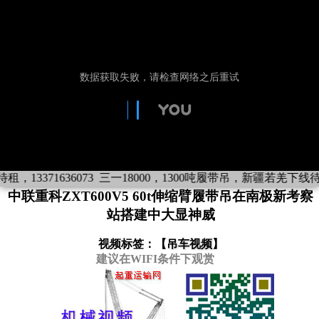
13371636073
三一18000，1300吨履带吊，新疆若羌下线待租，1
中联重科ZXT600V5 60t伸缩臂履带吊在南极新考察
站搭建中大显神威
视频标签：【
吊车视频
】
建议在WIFI条件下观赏