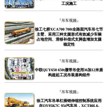
工况施工
『吊车视频』
徐工七桥XCA700 700t全路面汽车吊七节
主臂、采用三种支腿形式有效减少车辆
占地空间、滑移补偿式支脚盘增加支腿
稳定性
『吊车视频』
中联QUY650 650t履带吊使用36加12米盾
构超起工况吊装盾构组件
『吊车视频』
徐工汽车吊单杠插销伸缩控制系统应用
在QY95K7C 95t汽车吊，XCT80L6-