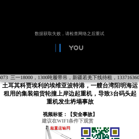
073
三一18000，1300吨履带吊，新疆若羌下线待租，133716360
土耳其科贾埃利的埃维亚波特港，一艘台湾阳明海运
租用的集装箱货轮撞上岸边起重机，导致3台码头起
重机发生坍塌事故
视频标签：【
安全事故
】
建议在WIFI条件下观赏