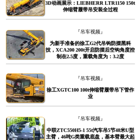
3D动画展示：LIEBHERR LTR1150 150t
伸缩臂履带吊安装全过程
『吊车视频』
为新手准备的徐工G2代吊钩防摆黑科
技，XCA200 200t开启防摆后空钩角度控
制在2.5度，重载角度为：3.2度
『吊车视频』
徐工XGTC100 100t伸缩臂履带吊下管作
业
『吊车视频』
中联ZTC550H5-1 55t汽车吊5节48米U型
主臂，46吨G类重载底盘，基本臂最大起