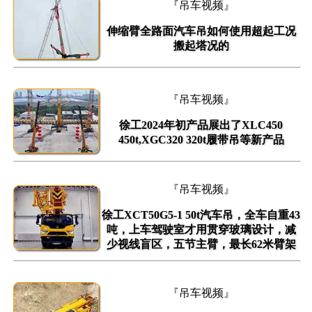
『吊车视频』
伸缩臂全路面汽车吊如何使用超起工况
搬起塔况的
『吊车视频』
徐工2024年初产品展出了XLC450
450t,XGC320 320t履带吊等新产品
『吊车视频』
徐工XCT50G5-1 50t汽车吊，全车自重43
吨，上车驾驶室才用贯穿玻璃设计，减
少视线盲区，五节主臂，最长62米臂架
『吊车视频』