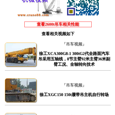
查看2600t吊车相关性能
查看相关视频如下
『吊车视频』
徐工XCA300G8-1 300tG2代全路面汽车
吊采用五轴线，8节主臂92米主臂36米副
臂工况、全轴转向技术
『吊车视频』
徐工XGC150 150t履带吊主机自行转场