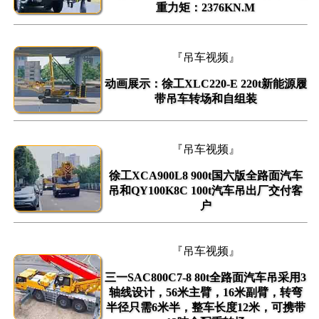
重力矩：2376KN.M
『吊车视频』
动画展示：徐工XLC220-E 220t新能源履
带吊车转场和自组装
『吊车视频』
徐工XCA900L8 900t国六版全路面汽车
吊和QY100K8C 100t汽车吊出厂交付客
户
『吊车视频』
三一SAC800C7-8 80t全路面汽车吊采用3
轴线设计，56米主臂，16米副臂，转弯
半径只需6米半，整车长度12米，可携带