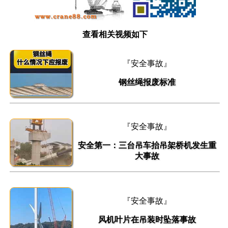
查看相关视频如下
『安全事故』
钢丝绳报废标准
『安全事故』
安全第一：三台吊车抬吊架桥机发生重
大事故
『安全事故』
风机叶片在吊装时坠落事故