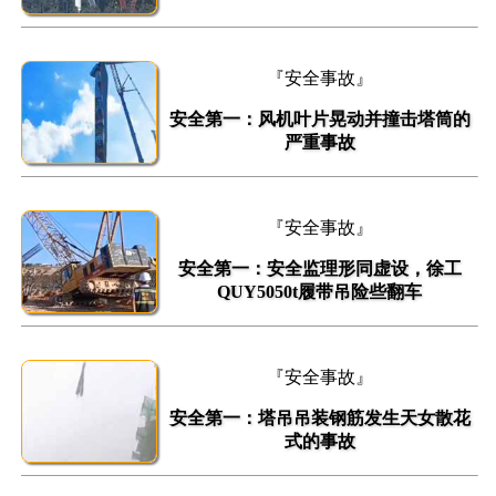
『安全事故』
安全第一：风机叶片晃动并撞击塔筒的
严重事故
『安全事故』
安全第一：安全监理形同虚设，徐工
QUY5050t履带吊险些翻车
『安全事故』
安全第一：塔吊吊装钢筋发生天女散花
式的事故