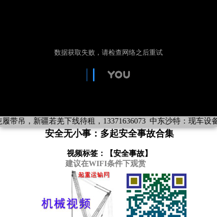
吨履带吊，新疆若羌下线待租，13371636073
中东沙特：现车设备出租：履
安全无小事：多起安全事故合集
视频标签：【
安全事故
】
建议在WIFI条件下观赏