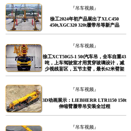
『吊车视频』
徐工2024年初产品展出了XLC450
450t,XGC320 320t履带吊等新产品
『吊车视频』
徐工XCT50G5-1 50t汽车吊，全车自重43
吨，上车驾驶室才用贯穿玻璃设计，减
少视线盲区，五节主臂，最长62米臂架
『吊车视频』
3D动画展示：LIEBHERR LTR1150 150t
伸缩臂履带吊安装全过程
『吊车视频』