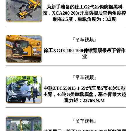
为新手准备的徐工G2代吊钩防摆黑科
技，XCA200 200t开启防摆后空钩角度控
制在2.5度，重载角度为：3.2度
『吊车视频』
徐工XGTC100 100t伸缩臂履带吊下管作
业
『吊车视频』
中联ZTC550H5-1 55t汽车吊5节48米U型
主臂，46吨G类重载底盘，基本臂最大起
重力矩：2376KN.M
『吊车视频』