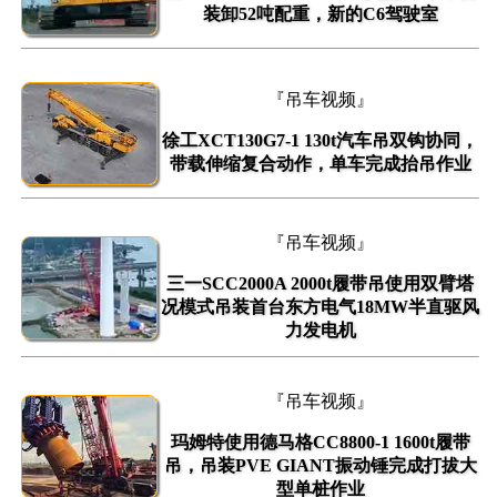
装卸52吨配重，新的C6驾驶室
『吊车视频』
徐工XCT130G7-1 130t汽车吊双钩协同，
带载伸缩复合动作，单车完成抬吊作业
『吊车视频』
三一SCC2000A 2000t履带吊使用双臂塔
况模式吊装首台东方电气18MW半直驱风
力发电机
『吊车视频』
玛姆特使用德马格CC8800-1 1600t履带
吊，吊装PVE GIANT振动锤完成打拔大
型单桩作业