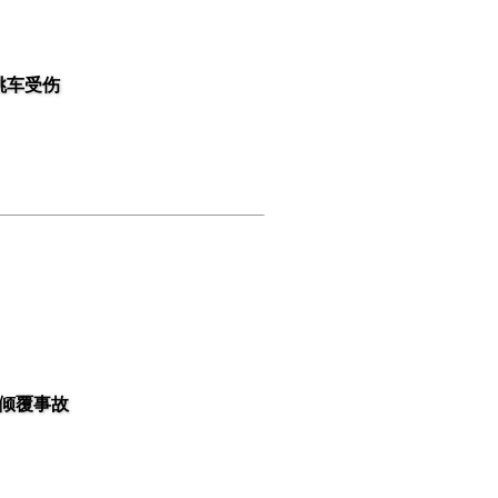
跳车受伤
倾覆事故