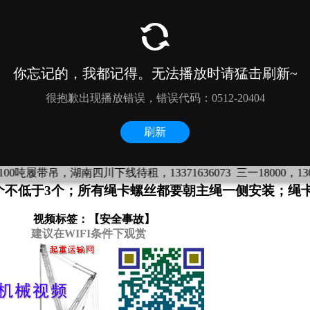
吊，湖南四川下线待租，13371636073
三一18000，1300吨履带吊
个不低于3个；所有绳卡螺丝都要朝主绳一侧安装；绳卡
视频标签：【
安全事故
】
建议在WIFI条件下观赏