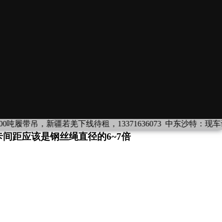
，新疆若羌下线待租，13371636073
中东沙特：现车设备出租：履带吊：1
间距应该是钢丝绳直径的6~7倍