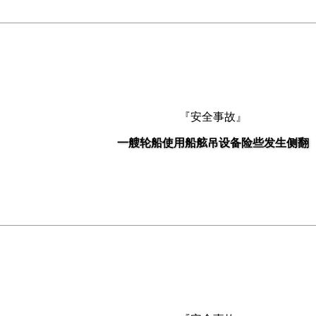
『安全事故』
一艘轮船使用船舷吊设备险些发生侧翻