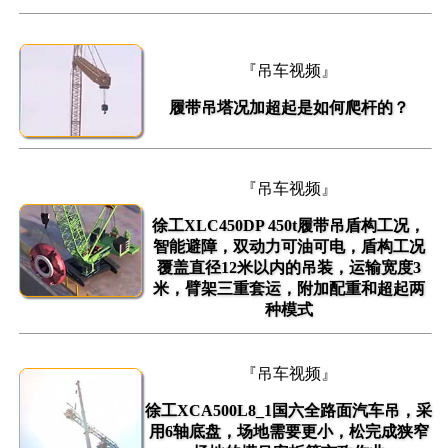
『吊车视频』
履带吊塔况加超起是如何爬杆的？
『吊车视频』
徐工XLC450DP 450t履带吊盾构工况，
智能避障，双动力可油可电，盾构工况
覆盖直径12米以内的吊装，运输宽度3
米，臂架三重套运，附加配重和超起两
种模式
『吊车视频』
徐工XCA500L8_1国六全路面汽车吊，采
用6轴底盘，场地需要更小，松完成狭窄