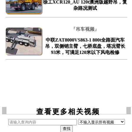
徐工XCR120_AU 120t澳洲版越野吊，复
杂路况测试
『吊车视频』
中联ZAT8000VS863-1 800t全路面汽车
吊，双侧销主臂，七桥底盘，塔况臂长
93米，可满足120米以下风电检修
查看更多相关视频