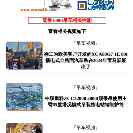
查看1000t吊车相关性能
查看相关视频如下
『吊车视频』
徐工为欧美客户开发的XCA80G7-1E 80t
插电式全路面汽车吊在2024年宝马展展
出了
『吊车视频』
中联重科ZCC32000 2000t履带吊使用主
臂65度塔况模式吊装核电站钢制护筒
『吊车视频』