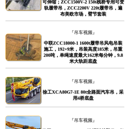
可伸缩；ZCC1500V-2 150t栈桥专用可变
轨履带吊，ZCC2200V 220t履带吊，遍
布美欧市场，臂节套装
『吊车视频』
中联ZCC18000-1 1600t履带吊风电吊装
施工，192+9米，吊装高度185米，吊重
200吨，单绳速度最大162米每分钟，9.8
米大轨距底盘
『吊车视频』
徐工XCA80G7-1E 80t全路面汽车吊，采
用4桥底盘
『吊车视频』