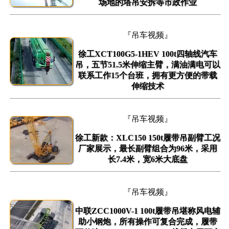
场地的塔吊安拆等市政作业
『吊车视频』
徐工XCT100G5-1HEV 100t四轴线汽车
吊，五节51.5米伸缩主臂，满油满电可以
联系工作15个台班，拥有更方便的带载
伸缩技术
『吊车视频』
徐工新款：XLC150 150t履带吊副臂工况
厂家展示，最长副臂组合为96米，采用
长7.4米，宽6米大底盘
『吊车视频』
中联ZCC1000V-1 100t履带吊堪称风电辅
助小钢炮，所有操作可复合完成，履带