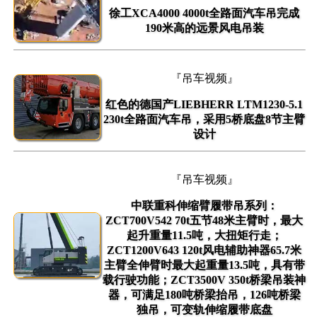
徐工XCA4000 4000t全路面汽车吊完成
190米高的远景风电吊装
『吊车视频』
红色的德国产LIEBHERR LTM1230-5.1
230t全路面汽车吊，采用5桥底盘8节主臂
设计
『吊车视频』
中联重科伸缩臂履带吊系列：
ZCT700V542 70t五节48米主臂时，最大
起升重量11.5吨，大扭矩行走；
ZCT1200V643 120t风电辅助神器65.7米
主臂全伸臂时最大起重量13.5吨，具有带
载行驶功能；ZCT3500V 350t桥梁吊装神
器，可满足180吨桥梁抬吊，126吨桥梁
独吊，可变轨伸缩履带底盘