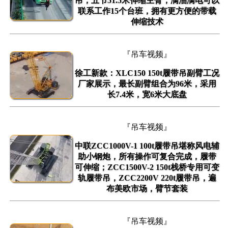
吊，五节51.5米伸缩主臂，满油满电可以
联系工作15个台班，拥有更方便的带载
伸缩技术
『吊车视频』
徐工新款：XLC150 150t履带吊副臂工况
厂家展示，最长副臂组合为96米，采用
长7.4米，宽6米大底盘
『吊车视频』
中联ZCC1000V-1 100t履带吊堪称风电辅
助小钢炮，所有操作可复合完成，履带
可伸缩；ZCC1500V-2 150t栈桥专用可变
轨履带吊，ZCC2200V 220t履带吊，遍
布美欧市场，臂节套装
『吊车视频』