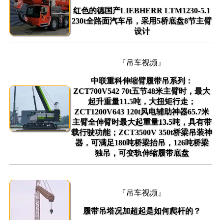
红色的德国产LIEBHERR LTM1230-5.1
230t全路面汽车吊，采用5桥底盘8节主臂
设计
『吊车视频』
中联重科伸缩臂履带吊系列：
ZCT700V542 70t五节48米主臂时，最大
起升重量11.5吨，大扭矩行走；
ZCT1200V643 120t风电辅助神器65.7米
主臂全伸臂时最大起重量13.5吨，具有带
载行驶功能；ZCT3500V 350t桥梁吊装神
器，可满足180吨桥梁抬吊，126吨桥梁
独吊，可变轨伸缩履带底盘
『吊车视频』
履带吊塔况加超起是如何爬杆的？