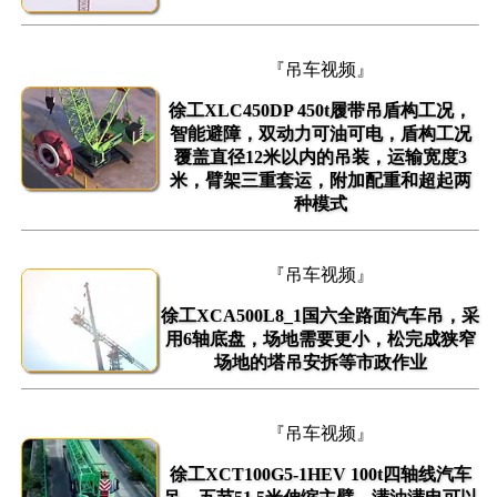
『吊车视频』
徐工XLC450DP 450t履带吊盾构工况，
智能避障，双动力可油可电，盾构工况
覆盖直径12米以内的吊装，运输宽度3
米，臂架三重套运，附加配重和超起两
种模式
『吊车视频』
徐工XCA500L8_1国六全路面汽车吊，采
用6轴底盘，场地需要更小，松完成狭窄
场地的塔吊安拆等市政作业
『吊车视频』
徐工XCT100G5-1HEV 100t四轴线汽车