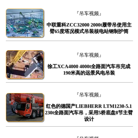
『吊车视频』
中联重科ZCC32000 2000t履带吊使用主
臂65度塔况模式吊装核电站钢制护筒
『吊车视频』
徐工XCA4000 4000t全路面汽车吊完成
190米高的远景风电吊装
『吊车视频』
红色的德国产LIEBHERR LTM1230-5.1
230t全路面汽车吊，采用5桥底盘8节主臂
设计