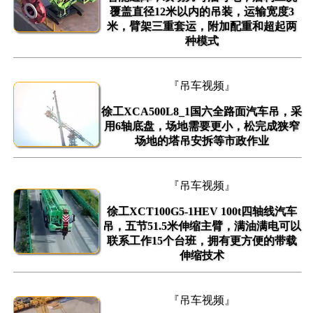
覆盖直径12米以内的吊装，运输宽度3
米，臂架三重套运，附加配重和超起两
种模式
『吊车视频』
徐工XCA500L8_1国六全路面汽车吊，采
用6轴底盘，场地需要更小，松完成狭窄
场地的塔吊安拆等市政作业
『吊车视频』
徐工XCT100G5-1HEV 100t四轴线汽车
吊，五节51.5米伸缩主臂，满油满电可以
联系工作15个台班，拥有更方便的带载
伸缩技术
『吊车视频』