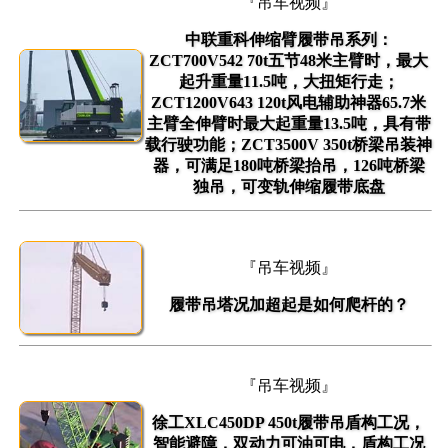
『吊车视频』
中联重科伸缩臂履带吊系列：
ZCT700V542 70t五节48米主臂时，最大
起升重量11.5吨，大扭矩行走；
ZCT1200V643 120t风电辅助神器65.7米
主臂全伸臂时最大起重量13.5吨，具有带
载行驶功能；ZCT3500V 350t桥梁吊装神
器，可满足180吨桥梁抬吊，126吨桥梁
独吊，可变轨伸缩履带底盘
『吊车视频』
履带吊塔况加超起是如何爬杆的？
『吊车视频』
徐工XLC450DP 450t履带吊盾构工况，
智能避障，双动力可油可电，盾构工况