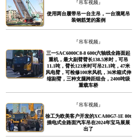
『吊车视频』
使用两台履带吊一台主吊，一台溜尾吊
装钢筋笼的案例
『吊车视频』
三一SAC6000C8-8 600t六轴线全路面起
重机，最大副臂臂长138.5米时，可吊
11.1吨，臂长123米时可吊21.1吨，47米
风电臂，可检修100米风机，36米箱式伸
缩副臂，三种支腿跨距组合，2400吨级
重载车桥
『吊车视频』
徐工为欧美客户开发的XCA80G7-1E 80t
插电式全路面汽车吊在2024年宝马展展
出了