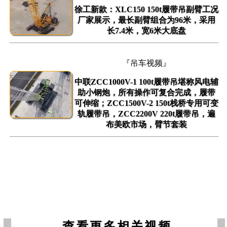
徐工新款：XLC150 150t履带吊副臂工况
厂家展示，最长副臂组合为96米，采用
长7.4米，宽6米大底盘
『吊车视频』
中联ZCC1000V-1 100t履带吊堪称风电辅
助小钢炮，所有操作可复合完成，履带
可伸缩；ZCC1500V-2 150t栈桥专用可变
轨履带吊，ZCC2200V 220t履带吊，遍
布美欧市场，臂节套装
查看更多相关视频