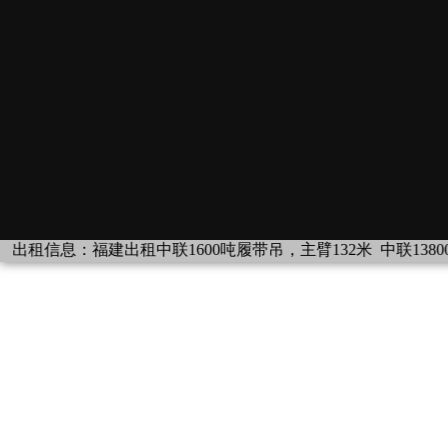
息：
福建出租中联1600吨履带吊，主臂132米
中联13800,110