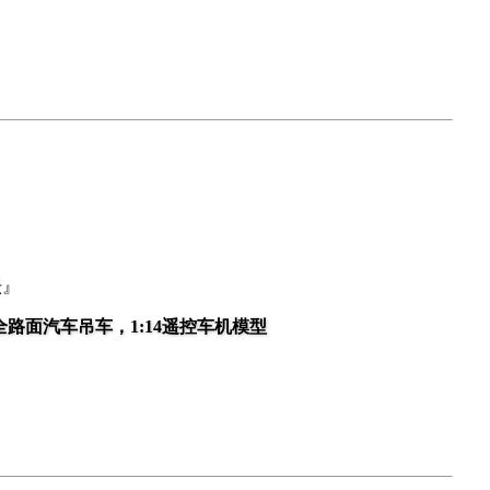
坛』
350t全路面汽车吊车，1:14遥控车机模型