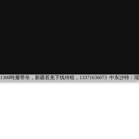
履带吊，新疆若羌下线待租，13371636073
中东沙特：现车设备出租：履带