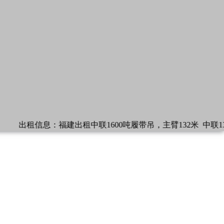
出租信息：
福建出租中联1600吨履带吊，主臂132米
中联13