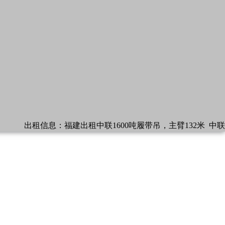
出租信息：
福建出租中联1600吨履带吊，主臂132米
中联13