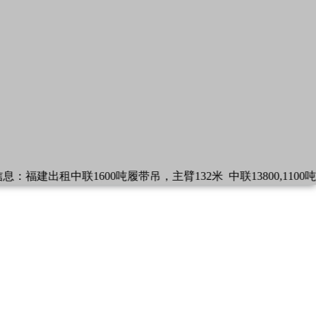
租中联1600吨履带吊，主臂132米
中联13800,1100吨履带吊，湖