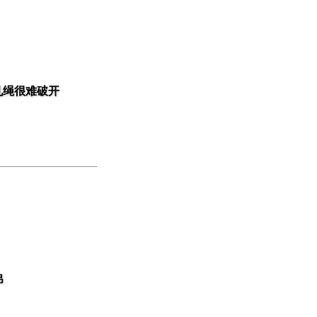
乱绳很难破开
吊