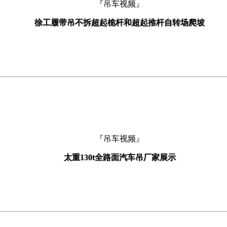
『吊车视频』
徐工履带吊不拆超起桅杆和超起推杆自转场爬坡
『吊车视频』
太重130t全路面汽车吊厂家展示