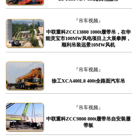
『吊车视频』
中联重科ZCC13800 1000t履带吊，在华
能灵宝市100MW风电项目上大展拳脚，
顺利吊装远景10MW风机
『吊车视频』
徐工XCA400L8 400t全路面汽车吊
『吊车视频』
中联重科ZCC9800 800t履带吊自安装履
带板