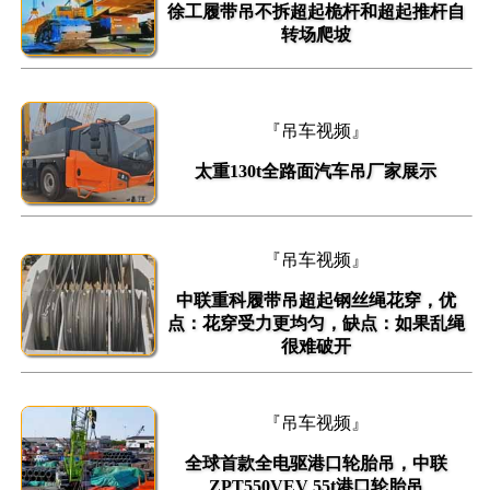
徐工履带吊不拆超起桅杆和超起推杆自
转场爬坡
『吊车视频』
太重130t全路面汽车吊厂家展示
『吊车视频』
中联重科履带吊超起钢丝绳花穿，优
点：花穿受力更均匀，缺点：如果乱绳
很难破开
『吊车视频』
全球首款全电驱港口轮胎吊，中联
ZPT550VEV 55t港口轮胎吊