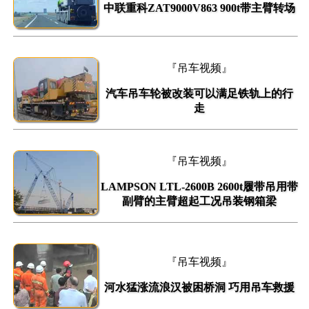
中联重科ZAT9000V863 900t带主臂转场
『吊车视频』
汽车吊车轮被改装可以满足铁轨上的行
走
『吊车视频』
LAMPSON LTL-2600B 2600t履带吊用带
副臂的主臂超起工况吊装钢箱梁
『吊车视频』
河水猛涨流浪汉被困桥洞 巧用吊车救援