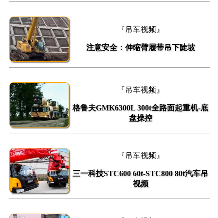
『吊车视频』
注意安全：伸缩臂履带吊下陡坡
『吊车视频』
格鲁夫GMK6300L 300t全路面起重机-底
盘操控
『吊车视频』
三一科技STC600 60t-STC800 80t汽车吊
视频