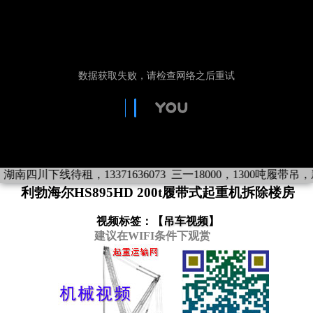
湖南四川下线待租，13371636073
三一18000，1300吨履带吊，新
利勃海尔HS895HD 200t履带式起重机拆除楼房
视频标签：【
吊车视频
】
建议在WIFI条件下观赏