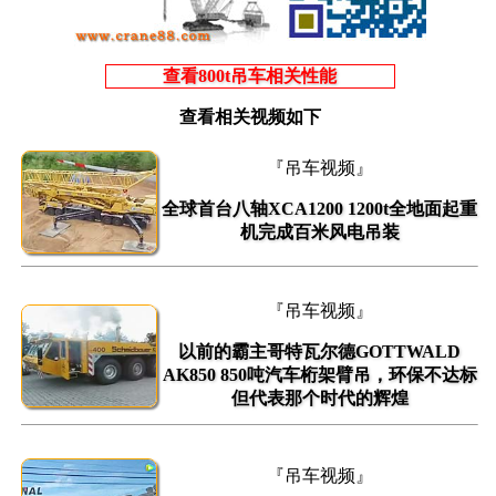
查看800t吊车相关性能
查看相关视频如下
『吊车视频』
全球首台八轴XCA1200 1200t全地面起重
机完成百米风电吊装
『吊车视频』
以前的霸主哥特瓦尔德GOTTWALD
AK850 850吨汽车桁架臂吊，环保不达标
但代表那个时代的辉煌
『吊车视频』