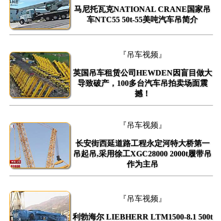
马尼托瓦克NATIONAL CRANE国家吊
车NTC55 50t-55美吨汽车吊简介
『吊车视频』
英国吊车租赁公司HEWDEN因盲目做大
导致破产，100多台汽车吊拍卖场面震
撼！
『吊车视频』
长安街西延道路工程永定河特大桥第一
吊起吊,采用徐工XGC28000 2000t履带吊
作为主吊
『吊车视频』
利勃海尔 LIEBHERR LTM1500-8.1 500t