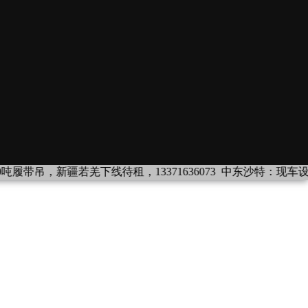
0吨履带吊，新疆若羌下线待租，13371636073
中东沙特：现车设备出租：