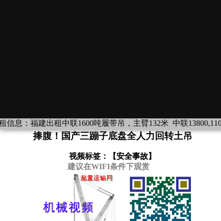
信息：
福建出租中联1600吨履带吊，主臂132米
中联13800,1
捧腹！国产三蹦子底盘全人力回转土吊
视频标签：【
安全事故
】
建议在WIFI条件下观赏