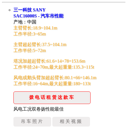
三一科技 SANY
SAC16000S - 汽车吊性能
产地：中国
主臂臂长:18.9~104.1m
工作半径:3~65m
主臂超起臂长:37.5~104.1m
工作半径:5~72m
塔况加超起臂长:61.6+14+78=153.6m
工作半径:24~70m,最大起重量:135.3~115t
风电或鹅头臂加超起臂长:80.1+66=146.1m
工作半径:16~64m,最大起重量:180~133t
拨电话租赁这款车
风电工况双卷扬性能最佳
吊车照片
相关视频