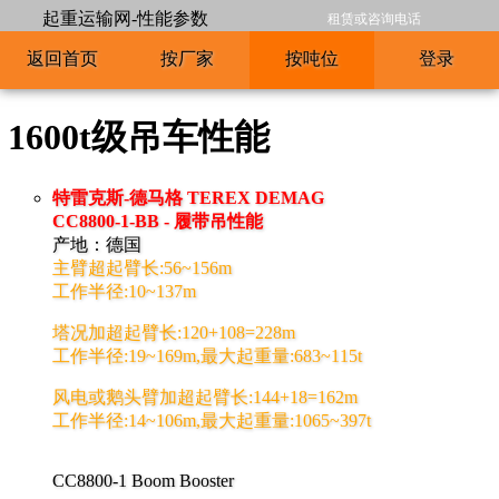
起重运输网-性能参数
租赁或咨询电话
返回首页
按厂家
按吨位
登录
1600t级吊车性能
特雷克斯-德马格 TEREX DEMAG
CC8800-1-BB - 履带吊性能
产地：德国
主臂超起臂长:56~156m
工作半径:10~137m
塔况加超起臂长:120+108=228m
工作半径:19~169m,最大起重量:683~115t
风电或鹅头臂加超起臂长:144+18=162m
工作半径:14~106m,最大起重量:1065~397t
CC8800-1 Boom Booster