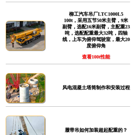
柳工汽车吊厂LTC1000L5
100t，采用五节50米主臂，9米
副臂，选配16米副臂，主配重23
吨，选配配重最大32吨，四轴
线，上车为俯仰驾驶室，最大20
度俯仰角
查看100t性能
风电混凝土塔筒制作和安装过程
履带吊如何加装超起配重的？