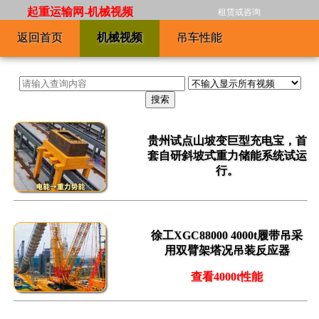
起重运输网-机械视频
租赁或咨询
返回首页
机械视频
吊车性能
贵州试点山坡变巨型充电宝，首
套自研斜坡式重力储能系统试运
行。
徐工XGC88000 4000t履带吊采
用双臂架塔况吊装反应器
查看4000t性能