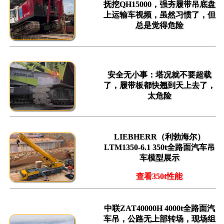
抚挖QH15000，强夯履带吊底盘
上运输车视频，虽然习惯了，但
总是觉得危险
安全无小事：塔况就不要超载
了，履带板都快翘到天上去了，
太危险
LIEBHERR（利勃海尔）
LTM1350-6.1 350t全路面汽车吊
车模型展示
查看350t性能
中联ZAT40000H 4000t全路面汽
车吊，公路无上部转场，现场组