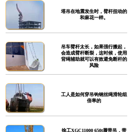
塔吊在地震发生时，臂杆扭动的
和麻花一样。
吊车臂杆太长，如果强行搬起，
会造成臂杆断裂，这时候，使用
背绳辅助就可以有效避免断杆的
风险
工人是如何穿吊钩钢丝绳滑轮组
倍率的
徐工XGC11000 650t履带吊，带