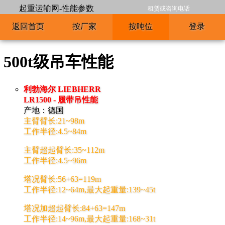
起重运输网-性能参数
租赁或咨询电话
返回首页
按厂家
按吨位
登录
500t级吊车性能
利勃海尔 LIEBHERR
LR1500 - 履带吊性能
产地：德国
主臂臂长:21~98m
工作半径:4.5~84m
主臂超起臂长:35~112m
工作半径:4.5~96m
塔况臂长:56+63=119m
工作半径:12~64m,最大起重量:139~45t
塔况加超起臂长:84+63=147m
工作半径:14~96m,最大起重量:168~31t