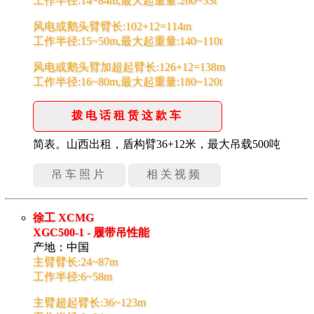
工作半径:14~84m,最大起重量:260~33t
风电或鹅头臂臂长:102+12=114m
工作半径:15~50m,最大起重量:140~110t
风电或鹅头臂加超起臂长:126+12=138m
工作半径:16~80m,最大起重量:180~120t
拨电话租赁这款车
简表。山西出租，盾构臂36+12米，最大吊载500吨
吊车照片
相关视频
徐工 XCMG
XGC500-1 - 履带吊性能
产地：中国
主臂臂长:24~87m
工作半径:6~58m
主臂超起臂长:36~123m