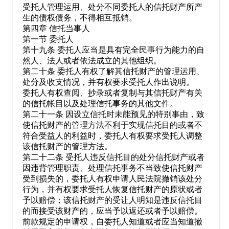
受托人管理运用、处分不同委托人的信托财产所产
生的债权债务，不得相互抵销。
第四章 信托当事人
第一节 委托人
第十九条 委托人应当是具有完全民事行为能力的自
然人、法人或者依法成立的其他组织。
第二十条 委托人有权了解其信托财产的管理运用、
处分及收支情况，并有权要求受托人作出说明。
委托人有权查阅、抄录或者复制与其信托财产有关
的信托帐目以及处理信托事务的其他文件。
第二十一条 因设立信托时未能预见的特别事由，致
使信托财产的管理方法不利于实现信托目的或者不
符合受益人的利益时，委托人有权要求受托人调整
该信托财产的管理方法。
第二十二条 受托人违反信托目的处分信托财产或者
因违背管理职责、处理信托事务不当致使信托财产
受到损失的，委托人有权申请人民法院撤销该处分
行为，并有权要求受托人恢复信托财产的原状或者
予以赔偿；该信托财产的受让人明知是违反信托目
的而接受该财产的，应当予以返还或者予以赔偿。
前款规定的申请权，自委托人知道或者应当知道撤