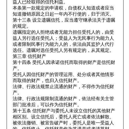
益人已经取得的信托利益。
本条第一款规定的申请权，自债权人知道或者应当
知道撤销原因之日起一年内不行使的，归于消灭。
第十三条 设立遗嘱信托，应当遵守继承法关于遗嘱
的规定。
遗嘱指定的人拒绝或者无能力担任受托人的，由受
益人另行选任受托人；受益人为无民事行为能力人
或者限制民事行为能力人的，依法由其监护人代行
选任。遗嘱对选任受托人另有规定的，从其规定。
第三章 信托财产
第十四条 受托人因承诺信托而取得的财产是信托财
产。
受托人因信托财产的管理运用、处分或者其他情形
而取得的财产，也归入信托财产。
法律、行政法规禁止流通的财产，不得作为信托财
产。
法律、行政法规限制流通的财产，依法经有关主管
部门批准后，可以作为信托财产。
第十五条 信托财产与委托人未设立信托的其他财产
相区别。设立信托后，委托人死亡或者依法解散、
被依法撤销、被宣告破产时，委托人是唯一受益人
的，信托终止，信托财产作为其遗产或者清算财