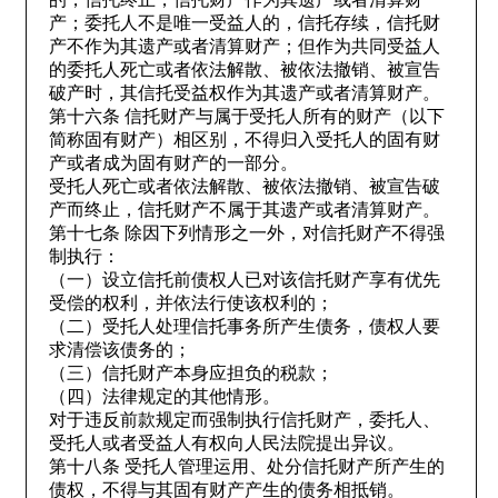
产；委托人不是唯一受益人的，信托存续，信托财
产不作为其遗产或者清算财产；但作为共同受益人
的委托人死亡或者依法解散、被依法撤销、被宣告
破产时，其信托受益权作为其遗产或者清算财产。
第十六条 信托财产与属于受托人所有的财产（以下
简称固有财产）相区别，不得归入受托人的固有财
产或者成为固有财产的一部分。
受托人死亡或者依法解散、被依法撤销、被宣告破
产而终止，信托财产不属于其遗产或者清算财产。
第十七条 除因下列情形之一外，对信托财产不得强
制执行：
（一）设立信托前债权人已对该信托财产享有优先
受偿的权利，并依法行使该权利的；
（二）受托人处理信托事务所产生债务，债权人要
求清偿该债务的；
（三）信托财产本身应担负的税款；
（四）法律规定的其他情形。
对于违反前款规定而强制执行信托财产，委托人、
受托人或者受益人有权向人民法院提出异议。
第十八条 受托人管理运用、处分信托财产所产生的
债权，不得与其固有财产产生的债务相抵销。