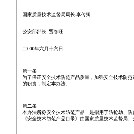
国家质量技术监督局局长:李传卿
公安部部长: 贾春旺
二000年六月十六日
第一条
为了保证安全技术防范产品质量，加强安全技术防范
的职责，制定本办法。
第二条
本办法所称安全技术防范产品，是指用于防抢劫、防
《安全技术防范产品目录》由国家质量技术监督局、