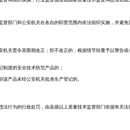
监督部门和公安机关在各自的职责范围内依法组织实施，并避免
安机关责令其限期改正；拒不改正的，根据情节轻重予以警告或
记制度的安全技术防范产品的；
但该产品未经公安机关批准生产登记的。
违法行为的行政处罚，由县级以上质量技术监督部门依据有关法