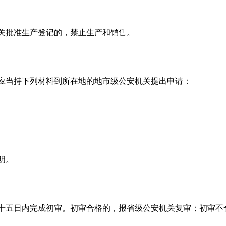
关批准生产登记的，禁止生产和销售。
应当持下列材料到所在地的地市级公安机关提出申请：
明。
十五日内完成初审。初审合格的，报省级公安机关复审；初审不