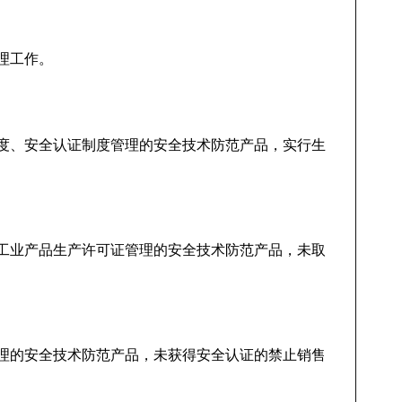
理工作。
度、安全认证制度管理的安全技术防范产品，实行生
工业产品生产许可证管理的安全技术防范产品，未取
理的安全技术防范产品，未获得安全认证的禁止销售