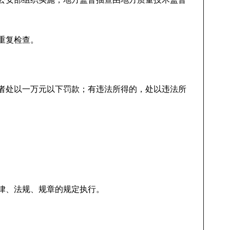
重复检查。
者处以一万元以下罚款；有违法所得的，处以违法所
律、法规、规章的规定执行。