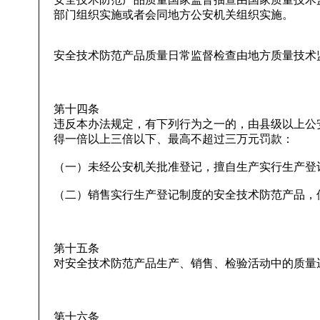
部门组织实施或者会同地方公安机关组织实施。
安全技术防范产品质量日常监督检查由地方质量技术
第十四条
违反本办法规定，有下列行为之一的，由县级以上公
得一倍以上三倍以下、最高不超过三万元罚款：
（一）未经公安机关批准登记，擅自生产实行生产登
（二）销售实行生产登记制度的安全技术防范产品，
第十五条
对安全技术防范产品生产、销售、检验活动中的质量
第十六条