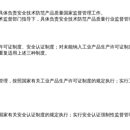
具体负责安全技术防范产品质量国家监督管理工作。
术监督部门指导下，具体负责安全技术防范产品质量行业监督管
许可证制度、安全认证制度；对未能纳入工业产品生产许可证制
重复适用上述三种制度。
管理，按照国家有关工业产品生产许可证制度的规定执行；实行
国家有关安全认证制度的规定执行；实行安全认证强制性监督管