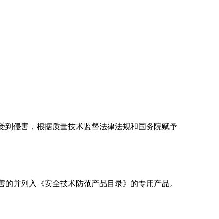
受到侵害，根据质量技术监督法律法规和国务院赋予
害的并列入《安全技术防范产品目录》的专用产品。