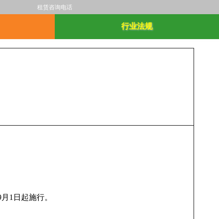
租赁咨询电话
行业法规
9月1日起施行。