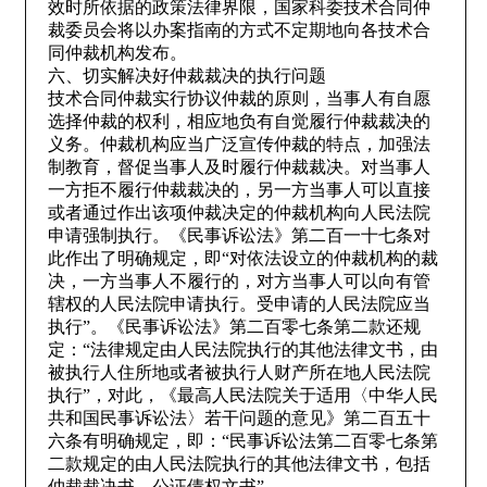
效时所依据的政策法律界限，国家科委技术合同仲
裁委员会将以办案指南的方式不定期地向各技术合
同仲裁机构发布。
六、切实解决好仲裁裁决的执行问题
技术合同仲裁实行协议仲裁的原则，当事人有自愿
选择仲裁的权利，相应地负有自觉履行仲裁裁决的
义务。仲裁机构应当广泛宣传仲裁的特点，加强法
制教育，督促当事人及时履行仲裁裁决。对当事人
一方拒不履行仲裁裁决的，另一方当事人可以直接
或者通过作出该项仲裁决定的仲裁机构向人民法院
申请强制执行。《民事诉讼法》第二百一十七条对
此作出了明确规定，即“对依法设立的仲裁机构的裁
决，一方当事人不履行的，对方当事人可以向有管
辖权的人民法院申请执行。受申请的人民法院应当
执行”。《民事诉讼法》第二百零七条第二款还规
定：“法律规定由人民法院执行的其他法律文书，由
被执行人住所地或者被执行人财产所在地人民法院
执行”，对此，《最高人民法院关于适用〈中华人民
共和国民事诉讼法〉若干问题的意见》第二百五十
六条有明确规定，即：“民事诉讼法第二百零七条第
二款规定的由人民法院执行的其他法律文书，包括
仲裁裁决书、公证债权文书”。