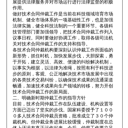
展提供法律服务并对市场运行进行法律监督的积极
作用。
做好技术合同仲裁工作是当前在科技领域培育市场
机制、健全市场体系的一项基础性工作，也是加强
法律实施，健全科技法制的一个重要环节。各级科
技管理部门要加强领导，把技术合同仲裁工作列入
议事日程。同时要做好协调工作，取得各级司法机
关对技术合同仲裁工作的支持和指导。
各技术合同仲裁机构要深刻认识仲裁工作所面临的
新形势，抓住时机，加快发展步伐，大胆探索，勇
于开拓，建立灵活、高效、便捷的纠纷解决机制，
以事实为根据，以法律为准绳，按照有利于科技进
步的原则，客观、公正地解决技术市场发展中出现
的各类技术交易纠纷，以确保技术成果的流通渠道
畅通，加速技术成果向生产领域的转移，努力开创
技术合同仲裁工作的新局面。
二、明确新时期仲裁工作的指导方针
目前，技术合同仲裁工作在队伍建设、机构设置等
方面已迈出了坚实的步伐。国家科委授予了１００
０多人技术合同仲裁员资格，批准成立了３０个仲
裁机构。但仲裁业务进展比较缓慢，仲裁制度在总
体上还没有真正运作起来。今后，仲裁工作要立足