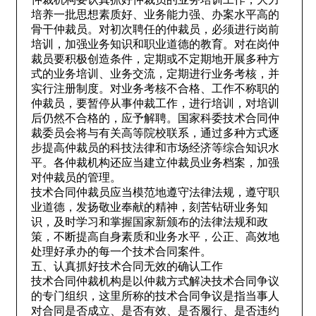
培养一批思想素质好、业务能力强、办案水平高的
骨干仲裁员。对初次聘任的仲裁员，必须进行岗前
培训，加强业务知识和职业道德的教育。对在岗仲
裁员要积极创造条件，定期或不定期地开展多种方
式的业务培训、业务交流，定期进行业务考核，并
实行注册制度。对业务考核不合格、工作不称职的
仲裁员，要暂停从事仲裁工作，进行培训，对培训
后仍然不合格的，应予解聘。国家科委技术合同仲
裁委员会将与有关高等院校联系，通过多种方式逐
步提高仲裁员的科技法律和市场经济等综合知识水
平。各仲裁机构还应当建立仲裁员业务档案，加强
对仲裁员的管理。
技术合同仲裁员应当模范地遵守法律法规，遵守职
业道德，发扬敬业奉献的精神，刻苦钻研业务知
识，及时学习和掌握国家新颁布的法律法规和政
策，不断提高自身素质和业务水平，公正、高效地
处理好承办的每一个技术合同案件。
五、认真抓好技术合同无效的确认工作
技术合同仲裁机构是以仲裁方式解决技术合同争议
的专门组织，这里所称的技术合同争议是指当事人
对合同是否成立、是否有效、是否履行、是否违约