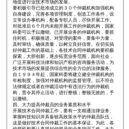
地促进行业技术市场的发展。
要积极引导已批准成立的３０个仲裁机构加强机构
自身建设，完善各项管理制度，创造工作条件，设
立常设办事机构，配备专职人员，尽快开展工作。
对批准后６个月内未能开展工作的仲裁机构，国家
科委可以予以撤销。已开展业务的仲裁机构，要抓
住时机，积极推进。对受理的案件，要集中力量，
及时审结，确保质量，以树立良好信誉。在切实搞
好仲裁工作的基础上，各技术合同仲裁机构要积极
探索，大胆创新，逐步拓宽业务范围，面向社会，
广泛开展科技法律和知识产权的咨询服务活动，为
技术市场的发展提供综合性的全方位的法律服务。
自１９９４年起，国家科委将建立健全仲裁机构的
年检制度，加强对仲裁机构的监督管理。以不符合
法律规定或者在仲裁活动中有违法行为的仲裁机
构，责令其停止活动，进行整顿；整顿无效的，予
以撤销。
四、大力提高仲裁员的业务素质和水平
开展技术合同仲裁工作，要有一支精通法律业务、
掌握科技知识并具备较高政策水平的仲裁员队伍，
这是做好技术合同仲裁工作的基本保证。为此，各
仲裁机构要认真抓好仲裁员的业务培训工作，大力