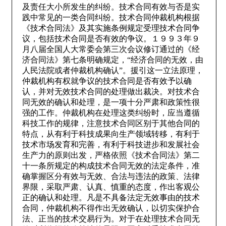
及责任大小所发生的纠纷。技术合同有效与否是实
践中常见的一类合同纠纷。技术合同仲裁机构根据
《技术合同法》及其实施条例规定受理技术合同争
议，包括技术合同是否有效的争议。１９９３年９
月八届全国人大常委会第三次会议修订通过的《经
济合同法》第七条明确规定，“经济合同的无效，由
人民法院或者仲裁机构确认”。援引这一立法原理，
仲裁机构有权就争议的技术合同是否有效予以确
认，并对无效技术合同的处理做出裁决。对技术合
同无效的确认和处理，是一项十分严肃和政策性很
强的工作。仲裁机构在处理这类纠纷时，应当遵循
科技工作的规律，注意技术合同区别于其他合同的
特点，从有利于科技成果向生产领域转移，有利于
技术市场发育和完善，有利于科技进步和发展社会
生产力的原则出发，严格依照《技术合同法》第二
十一条所规定的构成技术合同无效的法定条件，准
确掌握区分有效与无效、合法与违法的政策、法律
界限，采取严肃、认真、慎重的态度，作出客观公
正的确认和处理。凡是不具备法定无效事由的技术
合同，仲裁机构不得作出无效确认，以切实保护合
法、正当的技术交易行为。对于在处理技术合同无