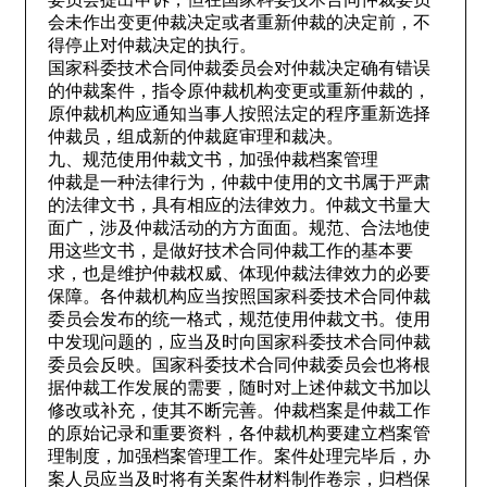
会未作出变更仲裁决定或者重新仲裁的决定前，不
得停止对仲裁决定的执行。
国家科委技术合同仲裁委员会对仲裁决定确有错误
的仲裁案件，指令原仲裁机构变更或重新仲裁的，
原仲裁机构应通知当事人按照法定的程序重新选择
仲裁员，组成新的仲裁庭审理和裁决。
九、规范使用仲裁文书，加强仲裁档案管理
仲裁是一种法律行为，仲裁中使用的文书属于严肃
的法律文书，具有相应的法律效力。仲裁文书量大
面广，涉及仲裁活动的方方面面。规范、合法地使
用这些文书，是做好技术合同仲裁工作的基本要
求，也是维护仲裁权威、体现仲裁法律效力的必要
保障。各仲裁机构应当按照国家科委技术合同仲裁
委员会发布的统一格式，规范使用仲裁文书。使用
中发现问题的，应当及时向国家科委技术合同仲裁
委员会反映。国家科委技术合同仲裁委员会也将根
据仲裁工作发展的需要，随时对上述仲裁文书加以
修改或补充，使其不断完善。仲裁档案是仲裁工作
的原始记录和重要资料，各仲裁机构要建立档案管
理制度，加强档案管理工作。案件处理完毕后，办
案人员应当及时将有关案件材料制作卷宗，归档保