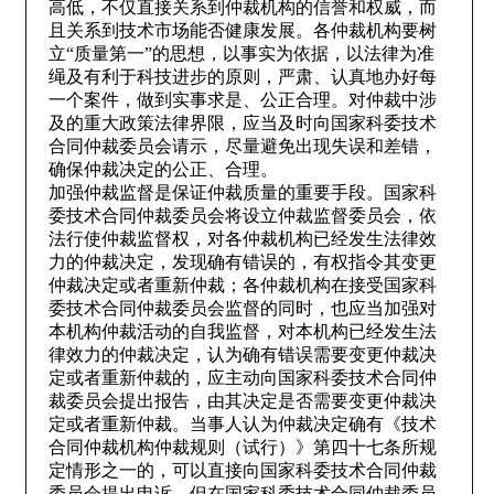
高低，不仅直接关系到仲裁机构的信誉和权威，而
且关系到技术市场能否健康发展。各仲裁机构要树
立“质量第一”的思想，以事实为依据，以法律为准
绳及有利于科技进步的原则，严肃、认真地办好每
一个案件，做到实事求是、公正合理。对仲裁中涉
及的重大政策法律界限，应当及时向国家科委技术
合同仲裁委员会请示，尽量避免出现失误和差错，
确保仲裁决定的公正、合理。
加强仲裁监督是保证仲裁质量的重要手段。国家科
委技术合同仲裁委员会将设立仲裁监督委员会，依
法行使仲裁监督权，对各仲裁机构已经发生法律效
力的仲裁决定，发现确有错误的，有权指令其变更
仲裁决定或者重新仲裁；各仲裁机构在接受国家科
委技术合同仲裁委员会监督的同时，也应当加强对
本机构仲裁活动的自我监督，对本机构已经发生法
律效力的仲裁决定，认为确有错误需要变更仲裁决
定或者重新仲裁的，应主动向国家科委技术合同仲
裁委员会提出报告，由其决定是否需要变更仲裁决
定或者重新仲裁。当事人认为仲裁决定确有《技术
合同仲裁机构仲裁规则（试行）》第四十七条所规
定情形之一的，可以直接向国家科委技术合同仲裁
委员会提出申诉，但在国家科委技术合同仲裁委员