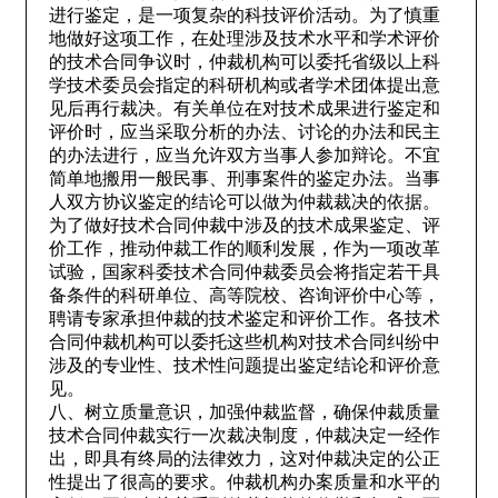
进行鉴定，是一项复杂的科技评价活动。为了慎重
地做好这项工作，在处理涉及技术水平和学术评价
的技术合同争议时，仲裁机构可以委托省级以上科
学技术委员会指定的科研机构或者学术团体提出意
见后再行裁决。有关单位在对技术成果进行鉴定和
评价时，应当采取分析的办法、讨论的办法和民主
的办法进行，应当允许双方当事人参加辩论。不宜
简单地搬用一般民事、刑事案件的鉴定办法。当事
人双方协议鉴定的结论可以做为仲裁裁决的依据。
为了做好技术合同仲裁中涉及的技术成果鉴定、评
价工作，推动仲裁工作的顺利发展，作为一项改革
试验，国家科委技术合同仲裁委员会将指定若干具
备条件的科研单位、高等院校、咨询评价中心等，
聘请专家承担仲裁的技术鉴定和评价工作。各技术
合同仲裁机构可以委托这些机构对技术合同纠纷中
涉及的专业性、技术性问题提出鉴定结论和评价意
见。
八、树立质量意识，加强仲裁监督，确保仲裁质量
技术合同仲裁实行一次裁决制度，仲裁决定一经作
出，即具有终局的法律效力，这对仲裁决定的公正
性提出了很高的要求。仲裁机构办案质量和水平的