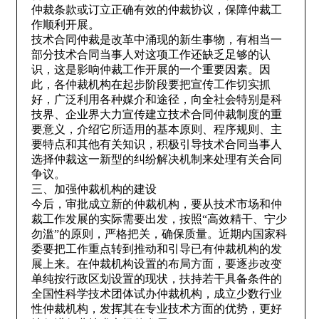
仲裁条款或订立正确有效的仲裁协议，保障仲裁工
作顺利开展。
技术合同仲裁是改革中涌现的新生事物，有相当一
部分技术合同当事人对这项工作还缺乏足够的认
识，这是影响仲裁工作开展的一个重要因素。因
此，各仲裁机构在起步阶段要把宣传工作切实抓
好，广泛利用各种媒介和途径，向全社会特别是科
技界、企业界大力宣传建立技术合同仲裁制度的重
要意义，介绍它所适用的基本原则、程序规则、主
要特点和其他有关知识，积极引导技术合同当事人
选择仲裁这一新型的纠纷解决机制来处理有关合同
争议。
三、加强仲裁机构的建设
今后，审批成立新的仲裁机构，要从技术市场和仲
裁工作发展的实际需要出发，按照“高效精干、宁少
勿滥”的原则，严格把关，确保质量。近期内国家科
委要把工作重点转到推动和引导已有仲裁机构的发
展上来。在仲裁机构设置的布局方面，要逐步改变
单纯按行政区划设置的现状，扶持若干具备条件的
全国性科学技术团体试办仲裁机构，成立少数行业
性仲裁机构，发挥其在专业技术方面的优势，更好