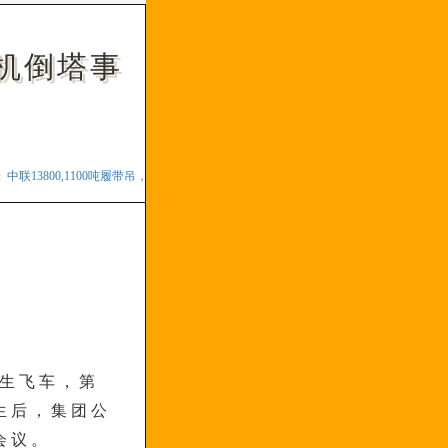
机倒塔事
,1100吨履带吊，湖南四川下线待租，13371636073
三一18000，1300吨履带吊，新疆若羌
发生飞车，第
生后，集团公
会议。