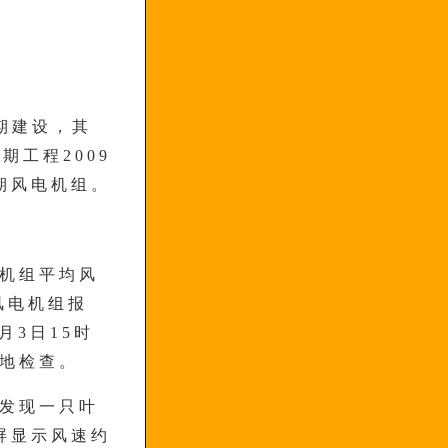
期建设，其
期工程2009
一期风电机组。
电机组平均风
1风电机组报
月3日15时
就地检查。
，发现一只叶
屏显示风速约