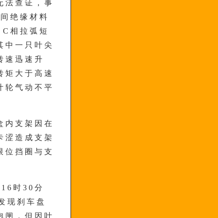
无法查证，事
相间绝缘材料
、C相拉弧短
其中一只叶尖
转速迅速升
转矩大于高速
叶轮气动不平
盒内支架因在
卡涩造成支架
限位挡圈与支
16时30分
发现刹车盘
抱闸，但因叶