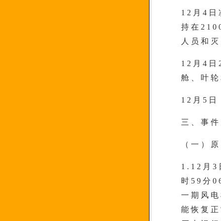
12月4
持在21
人员和灭
12月4
舱、叶轮
12月5
三、事件
（一）原
1.12
时59分
一期风电
能恢复正