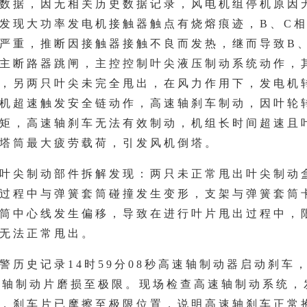
数据，因无相关历史数据记录，风电机组停机原因
发现大功率发电机接触器触点有烧熔痕迹，B、C
严重，推断因接触器接触不良而发热，继而导致B
主断路器跳闸，主控控制叶尖液压制动系统动作，
，另两只叶尖未完全甩出，在风力作用下，发电机
机超速触发安全链动作，高速轴刹车制动，因叶轮
矩，高速轴刹车无法有效制动，机组长时间超速且
塔筒最大疲劳载荷，引发风机倒塔。
对叶尖制动部件拆解发现：两只未正常甩出叶尖制动
过程中与弹簧套筒碰撞发生变形，支架与弹簧套筒
筒中心线发生偏移，导致在进行叶片甩出过程中，
无法正常甩出。
报警历史记录14时59分08秒高速轴制动器启动刹车，
速轴制动片磨损至极限。现场检查高速轴制动系统，
，刹车片已摩擦至极限位置，说明高速轴刹车正常