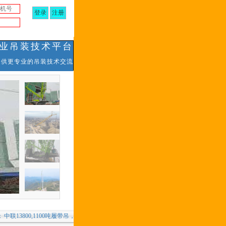
业吊装技术平台
.com提供更专业的吊装技术交流
,1100吨履带吊，湖南四川下线待租，13371636073
三一18000，1300吨履带吊，新疆若羌