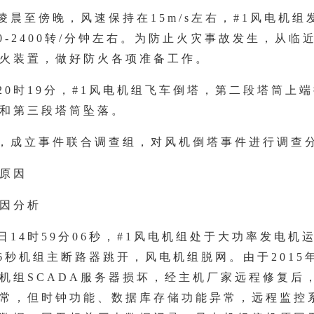
日凌晨至傍晚，风速保持在15m/s左右，#1风电机
00-2400转/分钟左右。为防止火灾事故发生，从临
火装置，做好防火各项准备工作。
日20时19分，#1风电机组飞车倒塔，第二段塔筒上
和第三段塔筒坠落。
日，成立事件联合调查组，对风机倒塔事件进行调查
原因
因分析
月3日14时59分06秒，#1风电机组处于大功率发电机
06秒机组主断路器跳开，风电机组脱网。由于2015
机组SCADA服务器损坏，经主机厂家远程修复后
常，但时钟功能、数据库存储功能异常，远程监控