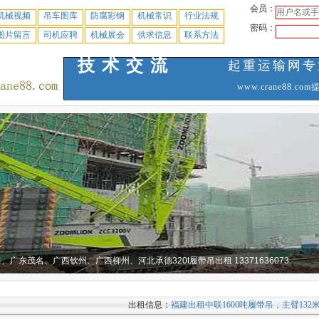
会员：
机械视频
吊车图库
防腐彩钢
机械常识
行业法规
密码：
图片留言
司机应聘
机械展会
供求信息
联系方法
技术交流
起重运输网专
www.crane88
出租信息：
福建出租中联1600吨履带吊，主臂132米
中联13800