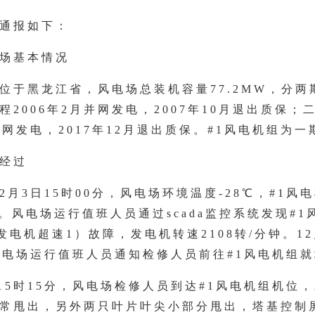
通报如下：
场基本情况
位于黑龙江省，风电场总装机容量77.2MW，分两
程2006年2月并网发电，2007年10月退出质保；二
并网发电，2017年12月退出质保。#1风电机组为
经过
年12月3日15时00分，风电场环境温度-28℃，#1风
/s。风电场运行值班人员通过scada监控系统发现#
（发电机超速1）故障，发电机转速2108转/分钟。12
风电场运行值班人员通知检修人员前往#1风电机组
日15时15分，风电场检修人员到达#1风电机组机位
常甩出，另外两只叶片叶尖小部分甩出，塔基控制