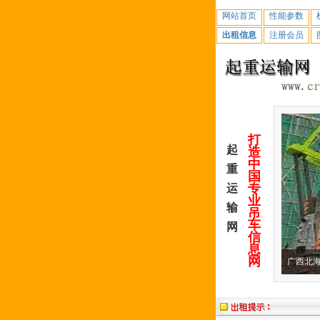
网站首页
性能参数
出租信息
注册会员
打
起
造
中
重
国
专
运
业
输
吊
车
网
信
息
网