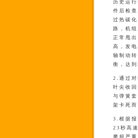
历史运行
件后检查
过热碳化
路，机组
正常甩出
高，发电
轴制动转
衡，达到
2.通过
叶尖收回
与弹簧套
架卡死而
3.根据
23秒高
磨损严重