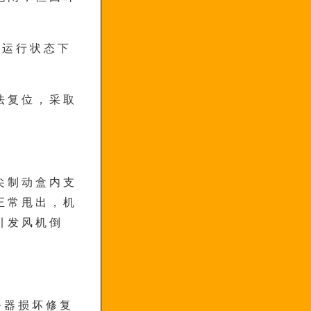
。
速运行状态下
法复位，采取
尖制动盒内支
正常甩出，机
引发风机倒
服务器损坏修复