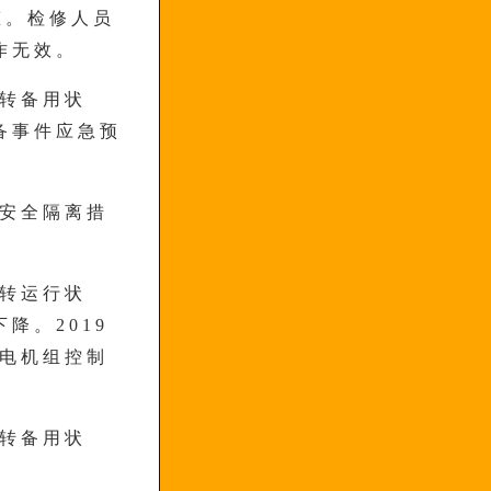
态。检修人员
作无效。
态转备用状
备事件应急预
取安全隔离措
态转运行状
降。2019
风电机组控制
态转备用状