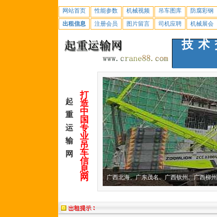
网站首页
性能参数
机械视频
吊车图库
防腐彩钢
出租信息
注册会员
图片留言
司机应聘
机械展会
技术
打
起
造
中
重
国
专
运
业
输
吊
车
网
信
息
网