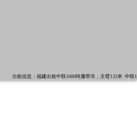
出租信息：
福建出租中联1600吨履带吊，主臂132米
中联13