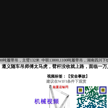
0吨履带吊，主臂132米
中联13800,1100吨履带吊，湖南四川下线待租
遵义随车吊师傅太马虎，臂杆没收就上路，面临一万
视频标签：【
安全事故
】
建议在WIFI条件下观赏