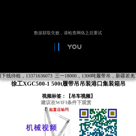
待租，13371636073
三一18000，1300吨履带吊，新疆若羌下线待
徐工XGC500-1 500t履带吊吊装港口集装箱吊
视频标签：【
吊车视频
】
建议在WIFI条件下观赏