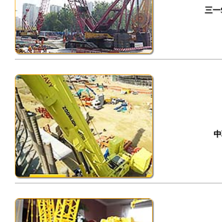
三一S
中