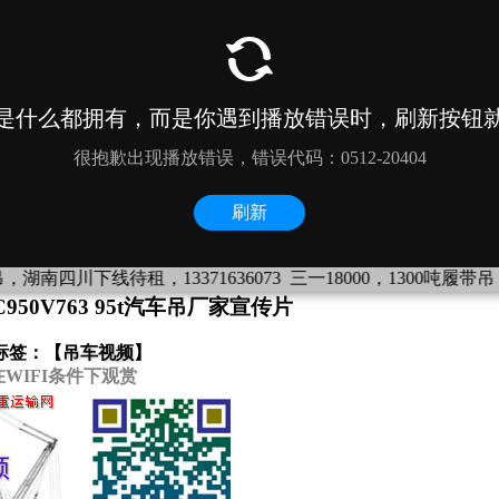
线待租，13371636073
三一18000，1300吨履带吊，新疆若羌下线
50V763 95t汽车吊厂家宣传片
标签：【
吊车视频
】
WIFI条件下观赏