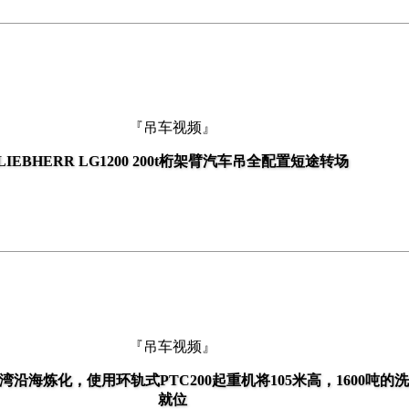
『吊车视频』
LIEBHERR LG1200 200t桁架臂汽车吊全配置短途转场
『吊车视频』
哥湾沿海炼化，使用环轨式PTC200起重机将105米高，1600吨的
就位