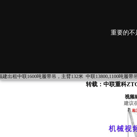
1600吨履带吊，主臂132米
中联13800,1100吨履带吊，湖南四川下
转载：中联重科ZTC9
视频
建议在