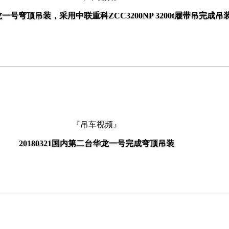
号穹顶吊装，采用中联重科ZCC3200NP 3200t履带吊完成吊
『吊车视频』
20180321国内第二台华龙一号完成穹顶吊装