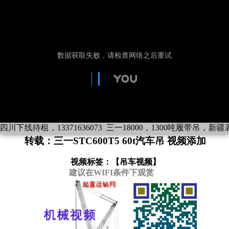
川下线待租，13371636073
三一18000，1300吨履带吊，新疆若羌下
转载：三一STC600T5 60t汽车吊 视频添加
视频标签：【
吊车视频
】
建议在WIFI条件下观赏