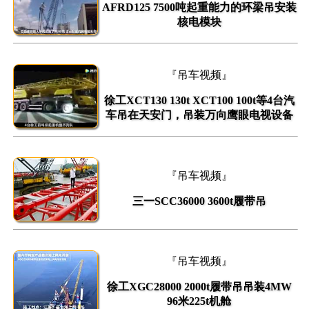
AFRD125 7500吨起重能力的环梁吊安装
核电模块
『吊车视频』
徐工XCT130 130t XCT100 100t等4台汽
车吊在天安门，吊装万向鹰眼电视设备
『吊车视频』
三一SCC36000 3600t履带吊
『吊车视频』
徐工XGC28000 2000t履带吊吊装4MW
96米225t机舱