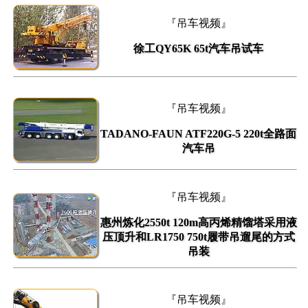
『吊车视频』
徐工QY65K 65t汽车吊试车
『吊车视频』
TADANO-FAUN ATF220G-5 220t全路面
汽车吊
『吊车视频』
惠州炼化2550t 120m高丙烯精馏塔采用液
压顶升和LR1750 750t履带吊遛尾的方式
吊装
『吊车视频』