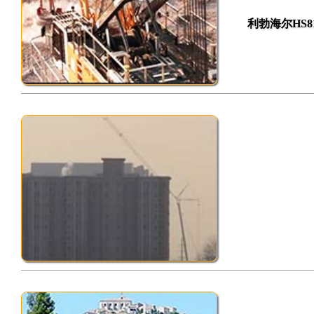
利勃海尔HS8