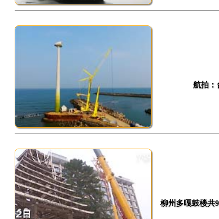
航拍：台
柳州多嘎鼓楼共9层