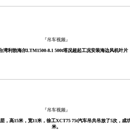
『吊车视频』
湾利勃海尔LTM1500-8.1 500t塔况超起工况安装海边风机叶片
『吊车视频』
，高15米，宽11米，徐工XCT75 75t汽车吊共吊放了5次，成功
米。