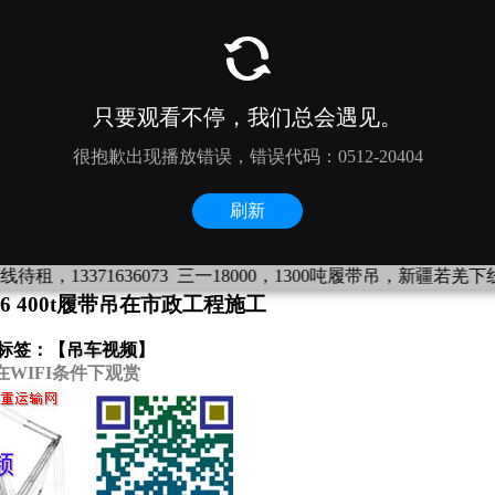
1636073
三一18000，1300吨履带吊，新疆若羌下线待租，13371
A-6 400t履带吊在市政工程施工
标签：【
吊车视频
】
在WIFI条件下观赏