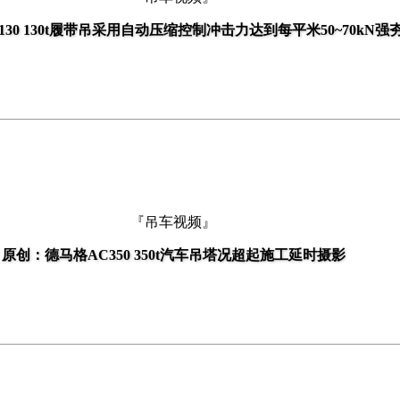
130 130t履带吊采用自动压缩控制冲击力达到每平米50~70kN强
『吊车视频』
原创：德马格AC350 350t汽车吊塔况超起施工延时摄影