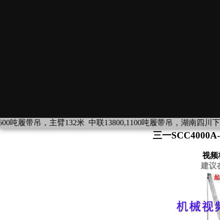
，主臂132米
中联13800,1100吨履带吊，湖南四川下线待租，1337
三一SCC4000
视频
建议