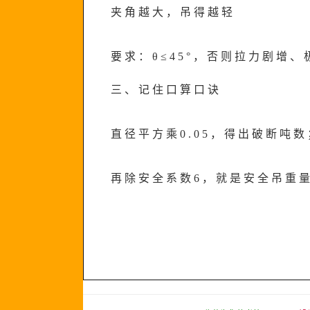
夹角越大，吊得越轻
要求：θ≤45°，否则拉力剧增、
三、记住口算口诀
直径平方乘0.05，得出破断吨数
再除安全系数6，就是安全吊重