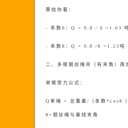
算给你看：
- 系数6：Q = 9.8 / 6 =1.63 
- 系数8：Q = 9.8 /8 =1.23吨
二、多根钢丝绳吊（有夹角）再
单根受力公式：
Q单绳 = 总重量/（条数*cosθ 
θ=钢丝绳与垂线夹角