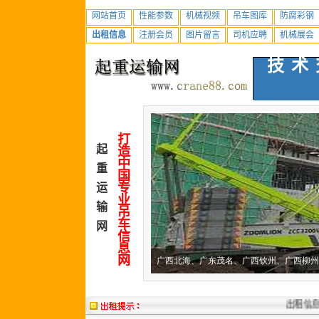
网站首页
性能参数
机械视频
吊车图库
防腐彩钢
出租信息
注册会员
图片留言
司机应聘
机械展会
技术
打
起
造
中
重
国
专
运
业
输
吊
车
网
信
息
网
出租信息：
福