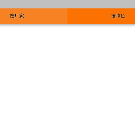
按厂家
按吨位