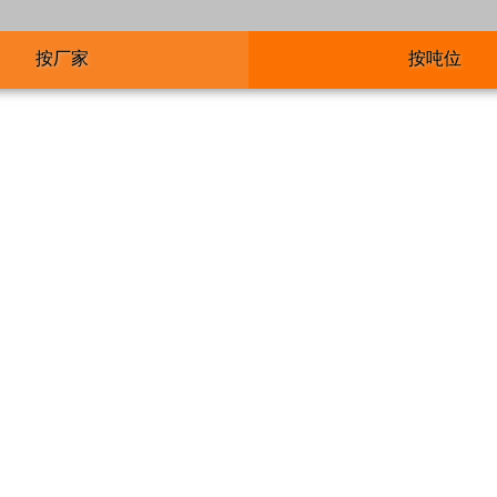
按厂家
按吨位