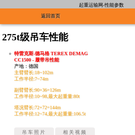
起重运输网-性能参数
返回首页
275t级吊车性能
特雷克斯-德马格 TEREX DEMAG
CC1500 - 履带吊性能
产地：德国
主臂臂长:18~102m
工作半径:7~74m
副臂臂长:90+36=126m
工作半径:10~98,最大起重量:80t
塔况臂长:72+72=144m
工作半径:12~74,最大起重量:106.5t
吊车照片
相关视频