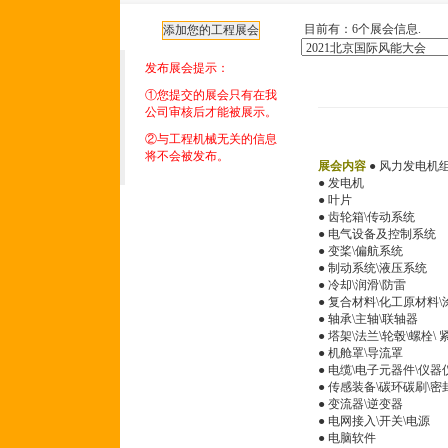
目前有：6个展会信息.
发布展会提示：
①您提交的展会只有在我
公司审核后才能被展示。
②与工程机械无关的信息
将不会被发布。
展会内容
● 风力发电机
● 发电机
● 叶片
● 齿轮箱\传动系统
● 电气设备及控制系统
● 变桨\偏航系统
● 制动系统\液压系统
● 冷却\润滑\防雷
● 复合材料\化工原材料
● 轴承\主轴\联轴器
● 塔架\法兰\轮毂\螺栓\
● 机舱罩\导流罩
● 电缆\电子元器件\仪器
● 传感装备\碳环碳刷\密
● 变流器\逆变器
● 电网接入\开关\电源
● 电脑软件