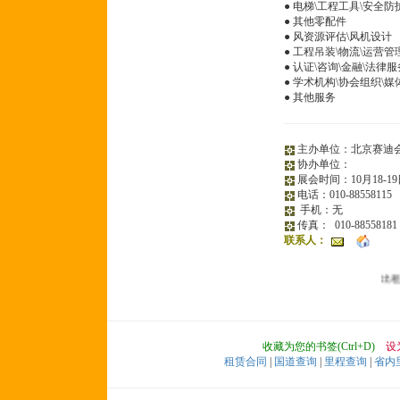
● 电梯\工程工具\安全防
● 其他零配件
● 风资源评估\风机设计
● 工程吊装\物流\运营管
● 认证\咨询\金融\法律服
● 学术机构\协会组织\媒
● 其他服务
主办单位：北京赛迪
协办单位：
展会时间：10月18-19日 8:
电话：010-88558115
手机：无
传真： 010-88558181
联系人：
出租信
收藏为您的书签(Ctrl+D)
设
租赁合同
|
国道查询
|
里程查询
|
省内