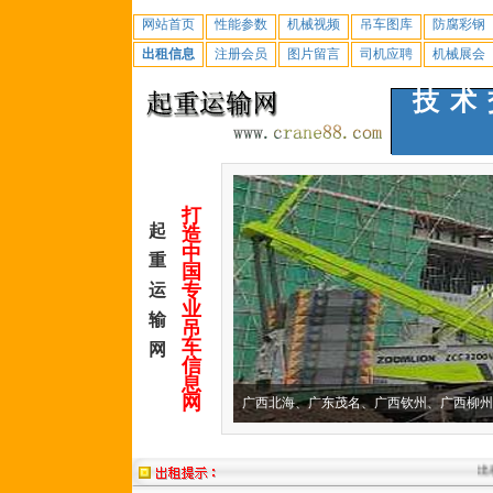
网站首页
性能参数
机械视频
吊车图库
防腐彩钢
出租信息
注册会员
图片留言
司机应聘
机械展会
技术
打
起
造
中
重
国
专
运
业
输
吊
车
网
信
息
网
出租