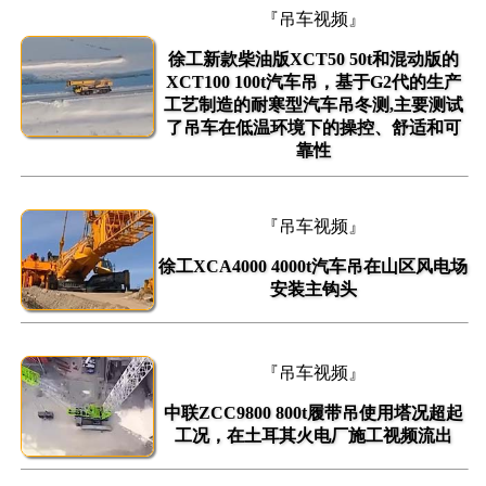
『吊车视频』
徐工新款柴油版XCT50 50t和混动版的
XCT100 100t汽车吊，基于G2代的生产
工艺制造的耐寒型汽车吊冬测,主要测试
了吊车在低温环境下的操控、舒适和可
靠性
『吊车视频』
徐工XCA4000 4000t汽车吊在山区风电场
安装主钩头
『吊车视频』
中联ZCC9800 800t履带吊使用塔况超起
工况，在土耳其火电厂施工视频流出