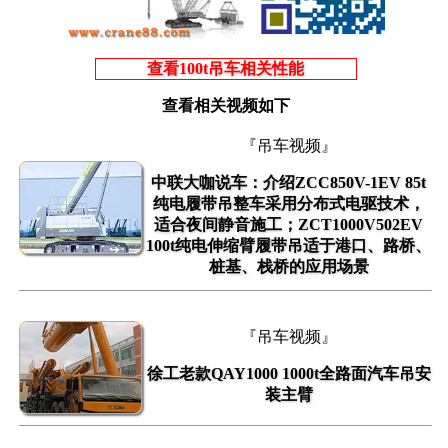
查看100t吊车相关性能
查看相关视频如下
『吊车视频』
中联大咖说车：介绍ZCC850V-1EV 85t
纯电履带吊整车采用分布式电驱技术，
适合夜间静音施工；ZCT1000V502EV
100t纯电伸缩臂履带吊适于港口、路桥、
桩基、栈桥的应用场景
『吊车视频』
徐工老款QAY1000 1000t全路面汽车吊安
装主臂