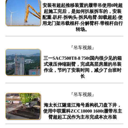
安装有超起推移装置的履带吊使用0吨超
起施工完后，是如何扒板拆车的，安装
配重-趴杆-拆钩头-拆风电臂-卸载超起-使
用龙门架吊载根杆-分解臂杆-带根杆自行
转场。
『吊车视频』
三一SAC7500T8-8 750t国内很少见的箱
式液压伸缩副臂，完成高层房屋的吊装
作业，节约了安装时间，减少了台班时
长
『吊车视频』
海太长江隧道江海号盾构机刀盘下井，
使用中联重科ZCC18000 1600t履带吊主
臂超起工况作为主吊完成本次吊装