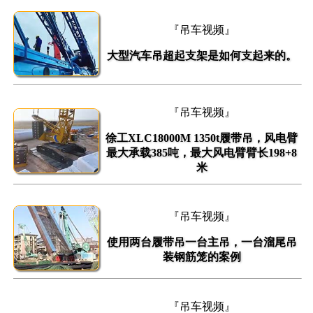
『吊车视频』
大型汽车吊超起支架是如何支起来的。
『吊车视频』
徐工XLC18000M 1350t履带吊，风电臂
最大承载385吨，最大风电臂臂长198+8
米
『吊车视频』
使用两台履带吊一台主吊，一台溜尾吊
装钢筋笼的案例
『吊车视频』