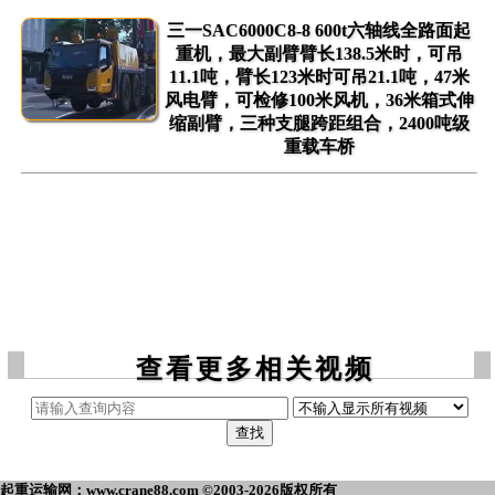
三一SAC6000C8-8 600t六轴线全路面起
重机，最大副臂臂长138.5米时，可吊
11.1吨，臂长123米时可吊21.1吨，47米
风电臂，可检修100米风机，36米箱式伸
缩副臂，三种支腿跨距组合，2400吨级
重载车桥
查看更多相关视频
起重运输网：www.crane88.com ©2003-2026版权所有