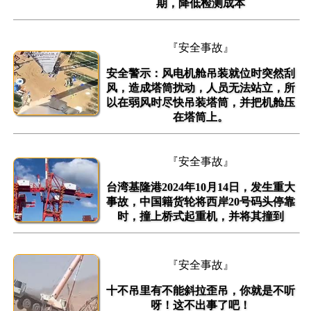
期，降低检测成本
『安全事故』
安全警示：风电机舱吊装就位时突然刮
风，造成塔筒扰动，人员无法站立，所
以在弱风时尽快吊装塔筒，并把机舱压
在塔筒上。
『安全事故』
台湾基隆港2024年10月14日，发生重大
事故，中国籍货轮将西岸20号码头停靠
时，撞上桥式起重机，并将其撞到
『安全事故』
十不吊里有不能斜拉歪吊，你就是不听
呀！这不出事了吧！