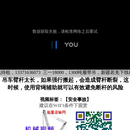
13371636073
三一18000，1300吨履带吊，新疆若羌下线待租，1
吊车臂杆太长，如果强行搬起，会造成臂杆断裂，这
时候，使用背绳辅助就可以有效避免断杆的风险
视频标签：【
安全事故
】
建议在WIFI条件下观赏