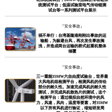
统测试平台；低温试验室电气传动链测
试台等一系列测试平台展示
『安全事故』
祸不单行：台湾基隆港刚刚出事故的运
输船，为躲避台风，再次发生事故搁
浅，并造成两台运输的桥式起重机整体
倾覆
『安全事故』
三一重能35MW六自由度试验台，世界最
大风电机组检测平台，检测风机的传动
部分的耐久性。加速完成风机的耐久性
测试，并完成风机散热片的测试，这个
检测平台：通过模拟自然环境中的风
力，风速，风向，温度等要素，对35MW
以下所有风机进行验证，缩短研发周