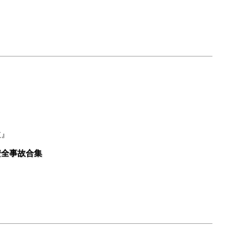
故』
安全事故合集