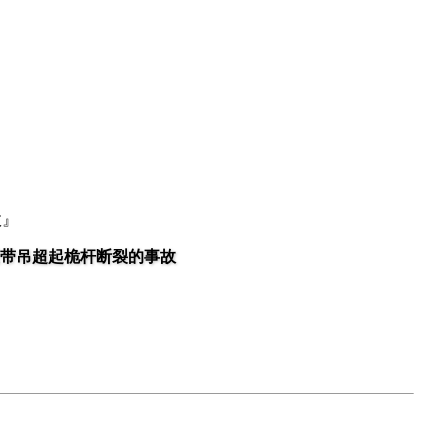
故』
0t履带吊超起桅杆断裂的事故