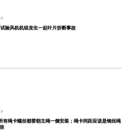
故』
W试验风机机组发生一起叶片折断事故
故』
；所有绳卡螺丝都要朝主绳一侧安装；绳卡间距应该是钢丝绳
7倍