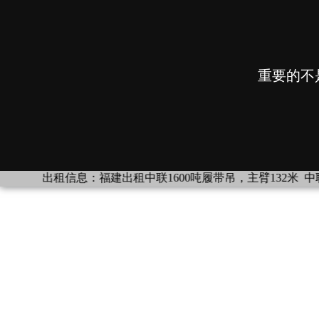
信息：
福建出租中联1600吨履带吊，主臂132米
中联13800,11