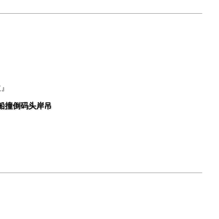
故』
船撞倒码头岸吊