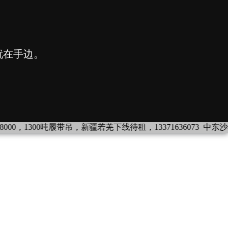
0吨履带吊，新疆若羌下线待租，13371636073
中东沙特：现车设备出租：